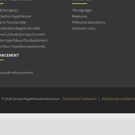
 Achat Aperçu
Témoignages
obation Hypothécaire
Ressources
e Vs Taux Variable
Prêteurs et associations
dre Votre Rapport De Crédit
Contactez-nous
ner La Durée Qui Vous Convient
otre Hypothèque Plus Rapidement
ns Pour Travailleurs Autonomes
NANCEMENT
teurs de refinancement
© 2026 Centres Hypothécaires Dominion
Conditions d’utilisation
|
Politique de confidenti