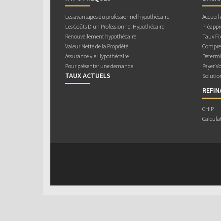
Les avantages du professionnel hypothécaire
Accueil
Les Coûts D’un Professionnel Hypothécaire
Préappr
Renouvellement hypothécaire
Taux Fix
Valeur Nette de la Propriété
Compren
Assurance vie Hypothécaire
Détermi
Pour présenter une demande
Payer V
TAUX ACTUELS
Solutio
REFI
CHIP
Calcula