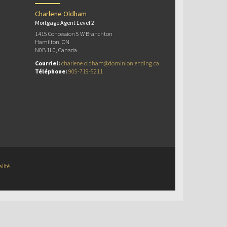
Charlene Oldham
Mortgage Agent Level 2
1415 Concession 5 W Branchton
Hamilton, ON
N0B 1L0, Canada
Courriel:
charlene.oldham@dominionlending.ca
Téléphone:
905-719-5211
alité